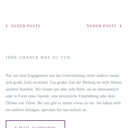
OLDER POSTS
NEWER POSTS
POSTS
NAVIGATION
IHRE CHANCE WAS ZU TUN
Nur mit dem Enga­ge­ment und der Unter­stüt­zung vie­ler ande­rer las­sen
sich gro­ße Zie­le errei­chen. Ein gro­ßes Ziel der Bil­dung ist nicht Wis­sen
son­dern Han­deln. Wir freu­en uns über jede Hil­fe, sei sie ehren­amt­lich
oder in Form einer Spen­de, eine per­sön­li­che Emp­feh­lung oder dem
Öff­nen von Türen. Bei uns gibt es immer etwas zu tun. Sie haben noch
ein ande­res Anlie­gen, spre­chen Sie uns ein­fach an.