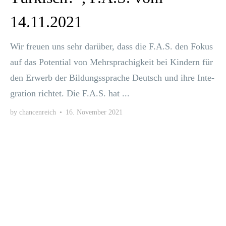
14.11.2021
Wir freu­en uns sehr dar­über, dass die F.A.S. den Fokus
auf das Poten­ti­al von Mehr­spra­chig­keit bei Kin­dern für
den Erwerb der Bil­dungs­spra­che Deutsch und ihre Inte­
gra­ti­on rich­tet. Die F.A.S. hat ...
by
chancenreich
•
16. November 2021