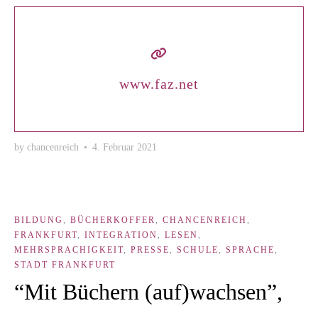
www.faz.net
by
chancenreich
•
4. Februar 2021
BILDUNG
,
BÜCHERKOFFER
,
CHANCENREICH
,
FRANKFURT
,
INTEGRATION
,
LESEN
,
MEHRSPRACHIGKEIT
,
PRESSE
,
SCHULE
,
SPRACHE
,
STADT FRANKFURT
“Mit Büchern (auf)wachsen”,