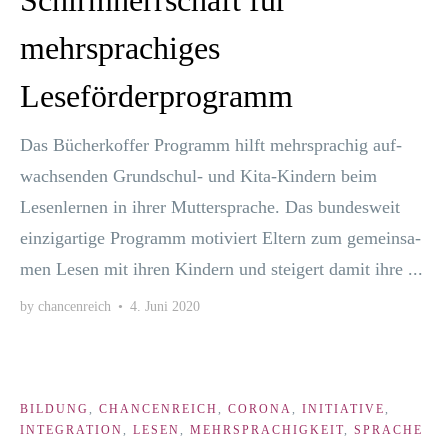
Schirmherrschaft für
mehrsprachiges
Leseförderprogramm
Das Bücher­kof­fer Pro­gramm hilft mehr­spra­chig auf­
wach­sen­den Grun­d­­schul- und Kita-Kin­­dern beim
Lesen­ler­nen in ihrer Mut­ter­spra­che. Das bun­des­weit
ein­zig­ar­ti­ge Pro­gramm moti­viert Eltern zum gemein­sa­
men Lesen mit ihren Kin­dern und stei­gert damit ihre ...
by
chancenreich
•
4. Juni 2020
BILDUNG
,
CHANCENREICH
,
CORONA
,
INITIATIVE
,
INTEGRATION
,
LESEN
,
MEHRSPRACHIGKEIT
,
SPRACHE