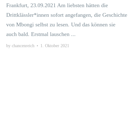
Frank­furt, 23.09.2021 Am liebs­ten hät­ten die
Drittklässler*innen sofort ange­fan­gen, die Geschich­te
von Mbon­gi selbst zu lesen. Und das kön­nen sie
auch bald. Erst­mal lau­schen ...
by
chancenreich
•
1. Oktober 2021