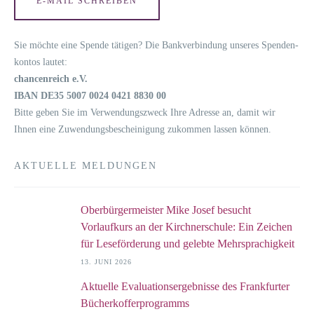
E‑MAIL SCHREI­BEN
Sie möch­te eine Spen­de täti­gen? Die Bank­ver­bin­dung unse­res Spen­den­
kon­tos lautet:
chan­cen­reich e.V.
IBAN DE35 5007 0024 0421 8830 00
Bit­te geben Sie im Ver­wen­dungs­zweck Ihre Adres­se an, damit wir
Ihnen eine Zuwen­dungs­be­schei­ni­gung zukom­men las­sen können.
AKTUELLE MELDUNGEN
Oberbürgermeister Mike Josef besucht
Vorlaufkurs an der Kirchnerschule: Ein Zeichen
für Leseförderung und gelebte Mehrsprachigkeit
13. JUNI 2026
Aktuelle Evaluationsergebnisse des Frankfurter
Bücherkofferprogramms