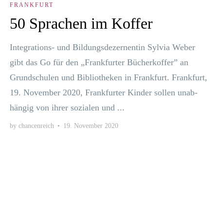
FRANKFURT
50 Sprachen im Koffer
Inte­gra­ti­ons- und Bil­dungs­de­zer­nen­tin Syl­via Weber
gibt das Go für den „Frank­fur­ter Bücher­kof­fer” an
Grund­schu­len und Biblio­the­ken in Frank­furt. Frank­furt,
19. Novem­ber 2020, Frank­fur­ter Kin­der sol­len unab­
hän­gig von ihrer sozia­len und ...
by
chancenreich
•
19. November 2020