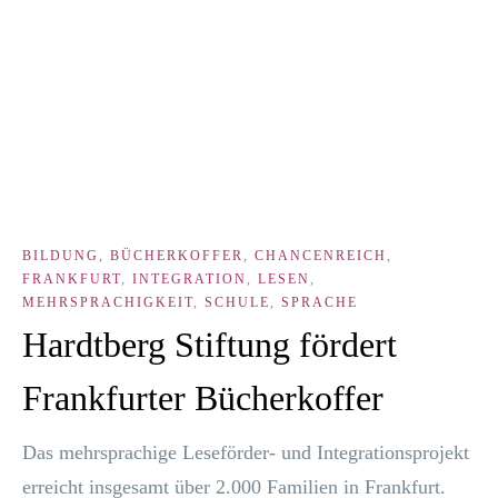
BILDUNG
,
BÜCHERKOFFER
,
CHANCENREICH
,
FRANKFURT
,
INTEGRATION
,
LESEN
,
MEHRSPRACHIGKEIT
,
SCHULE
,
SPRACHE
Hardtberg Stiftung fördert
Frankfurter Bücherkoffer
Das mehr­spra­chi­ge Lese­­för­­der- und Inte­gra­ti­ons­pro­jekt
erreicht ins­ge­samt über 2.000 Fami­li­en in Frank­furt.