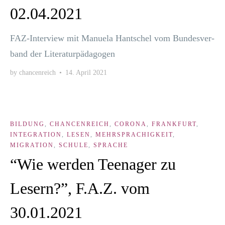
02.04.2021
FAZ-Inter­­view mit Manue­la Hant­schel vom Bun­des­ver­
band der Literaturpädagogen
by
chancenreich
•
14. April 2021
BILDUNG
,
CHANCENREICH
,
CORONA
,
FRANKFURT
,
INTEGRATION
,
LESEN
,
MEHRSPRACHIGKEIT
,
MIGRATION
,
SCHULE
,
SPRACHE
“Wie werden Teenager zu
Lesern?”, F.A.Z. vom
30.01.2021