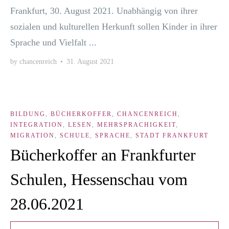
Frank­furt, 30. August 2021. Unab­hän­gig von ihrer
sozia­len und kul­tu­rel­len Her­kunft sol­len Kin­der in ihrer
Spra­che und Viel­falt ...
by
chancenreich
•
31. August 2021
BILDUNG
,
BÜCHERKOFFER
,
CHANCENREICH
,
INTEGRATION
,
LESEN
,
MEHRSPRACHIGKEIT
,
MIGRATION
,
SCHULE
,
SPRACHE
,
STADT FRANKFURT
Bücherkoffer an Frankfurter
Schulen, Hessenschau vom
28.06.2021