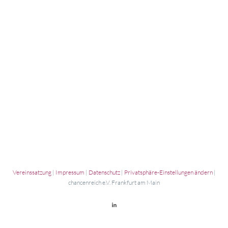
Vereinssatzung
|
Impressum
|
Datenschutz
|
Privatsphäre-Einstellungen ändern
|
chancenreich e.V. Frankfurt am Main