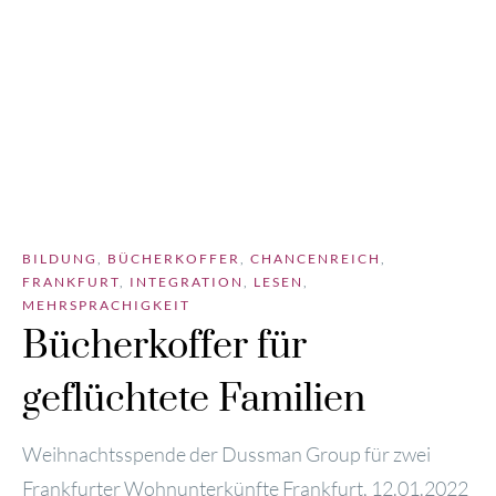
BILDUNG
,
BÜCHERKOFFER
,
CHANCENREICH
,
FRANKFURT
,
INTEGRATION
,
LESEN
,
MEHRSPRACHIGKEIT
Bücherkoffer für
geflüchtete Familien
Weih­nachts­spen­de der Duss­man Group für zwei
Frank­fur­ter Wohn­un­ter­künf­te Frank­furt, 12.01.2022