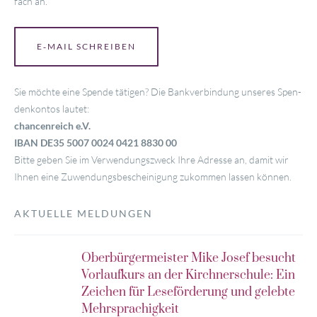
fach an.
E‑MAIL SCHREI­BEN
Sie möch­te eine Spen­de täti­gen? Die Bank­ver­bin­dung unse­res Spen­
den­kon­tos lautet:
chan­cen­reich e.V.
IBAN DE35 5007 0024 0421 8830 00
Bit­te geben Sie im Ver­wen­dungs­zweck Ihre Adres­se an, damit wir
Ihnen eine Zuwen­dungs­be­schei­ni­gung zukom­men las­sen können.
AKTUELLE MELDUNGEN
Oberbürgermeister Mike Josef besucht
Vorlaufkurs an der Kirchnerschule: Ein
Zeichen für Leseförderung und gelebte
Mehrsprachigkeit