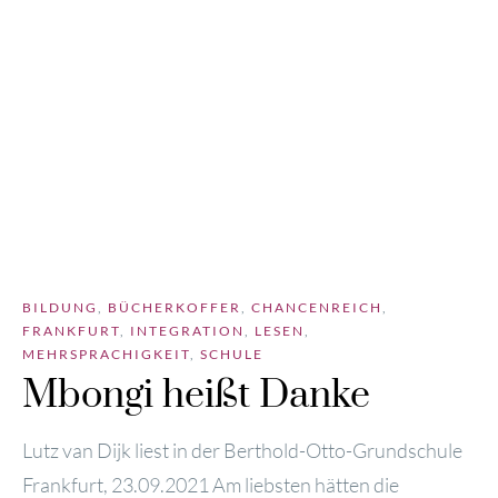
BILDUNG
,
BÜCHERKOFFER
,
CHANCENREICH
,
FRANKFURT
,
INTEGRATION
,
LESEN
,
MEHRSPRACHIGKEIT
,
SCHULE
Mbongi heißt Danke
Lutz van Dijk liest in der Bert­hold-Otto-Grund­schu­le
Frank­furt, 23.09.2021 Am liebs­ten hät­ten die