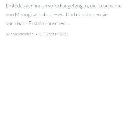
Drittklässler*innen sofort ange­fan­gen, die Geschich­te
von Mbon­gi selbst zu lesen. Und das kön­nen sie
auch bald. Erst­mal lau­schen ...
by
chancenreich
•
1. Oktober 2021