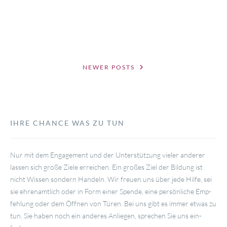
POSTS
NEWER POSTS
NAVIGATION
IHRE CHANCE WAS ZU TUN
Nur mit dem Enga­ge­ment und der Unter­stüt­zung vie­ler ande­rer
las­sen sich gro­ße Zie­le errei­chen. Ein gro­ßes Ziel der Bil­dung ist
nicht Wis­sen son­dern Han­deln. Wir freu­en uns über jede Hil­fe, sei
sie ehren­amt­lich oder in Form einer Spen­de, eine per­sön­li­che Emp­
feh­lung oder dem Öff­nen von Türen. Bei uns gibt es immer etwas zu
tun. Sie haben noch ein ande­res Anlie­gen, spre­chen Sie uns ein­