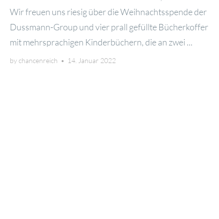
Wir freu­en uns rie­sig über die Weih­nachts­spen­de der
Dus­s­­mann-Group und vier prall gefüll­te Bücher­kof­fer
mit mehr­spra­chi­gen Kin­der­bü­chern, die an zwei ...
by
chancenreich
•
14. Januar 2022