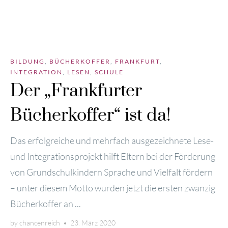
BILDUNG
,
BÜCHERKOFFER
,
FRANKFURT
,
INTEGRATION
,
LESEN
,
SCHULE
Der „Frankfurter
Bücherkoffer“ ist da!
Das erfolg­rei­che und mehr­fach aus­ge­zeich­ne­te Lese-
und Inte­gra­ti­ons­pro­jekt hilft Eltern bei der För­de­rung
von Grund­schul­kin­dern Spra­che und Viel­falt för­dern
– unter die­sem Mot­to wur­den jetzt die ers­ten zwan­zig
Bücher­kof­fer an ...
by
chancenreich
•
23. März 2020