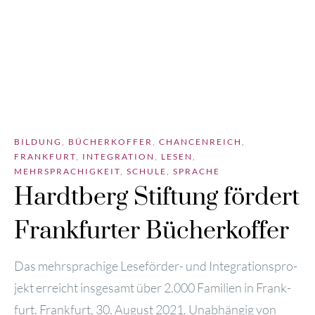
BILDUNG
,
BÜCHERKOFFER
,
CHANCENREICH
,
FRANKFURT
,
INTEGRATION
,
LESEN
,
MEHRSPRACHIGKEIT
,
SCHULE
,
SPRACHE
Hardtberg Stiftung fördert
Frankfurter Bücherkoffer
Das mehr­spra­chi­ge Lese­­för­­der- und Inte­gra­ti­ons­pro­
jekt erreicht ins­ge­samt über 2.000 Fami­li­en in Frank­
furt. Frank­furt, 30. August 2021. Unab­hän­gig von