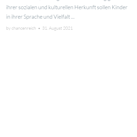
ihrer sozia­len und kul­tu­rel­len Her­kunft sol­len Kin­der
in ihrer Spra­che und Viel­falt ...
by
chancenreich
•
31. August 2021