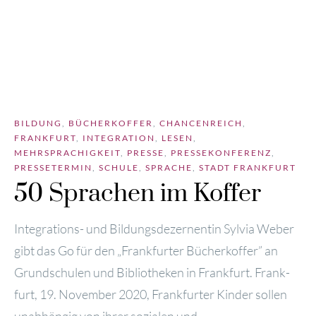
BILDUNG
,
BÜCHERKOFFER
,
CHANCENREICH
,
FRANKFURT
,
INTEGRATION
,
LESEN
,
MEHRSPRACHIGKEIT
,
PRESSE
,
PRESSEKONFERENZ
,
PRESSETERMIN
,
SCHULE
,
SPRACHE
,
STADT FRANKFURT
50 Sprachen im Koffer
Inte­gra­ti­ons- und Bil­dungs­de­zer­nen­tin Syl­via Weber
gibt das Go für den „Frank­fur­ter Bücher­kof­fer” an
Grund­schu­len und Biblio­the­ken in Frank­furt. Frank­
furt, 19. Novem­ber 2020, Frank­fur­ter Kin­der sol­len
unab­hän­gig von ihrer sozia­len und ...