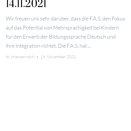
14.11.2021
Wir freu­en uns sehr dar­über, dass die F.A.S. den Fokus
auf das Poten­ti­al von Mehr­spra­chig­keit bei Kin­dern
für den Erwerb der Bil­dungs­spra­che Deutsch und
ihre Inte­gra­ti­on rich­tet. Die F.A.S. hat ...
by
chancenreich
•
16. November 2021