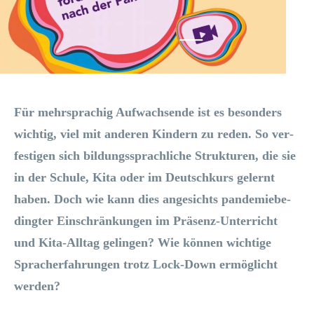
Für mehr­spra­chig Auf­wach­sen­de ist es beson­ders
wich­tig, viel mit ande­ren Kin­dern zu reden. So ver­
fes­ti­gen sich bil­dungs­sprach­li­che Struk­tu­ren, die sie
in der Schu­le, Kita oder im Deutsch­kurs gelernt
haben. Doch wie kann dies ange­sichts pan­de­mie­be­
ding­ter Ein­schrän­kun­gen im Prä­senz-Unter­richt
und Kita-All­tag gelin­gen? Wie kön­nen wich­ti­ge
Sprach­er­fah­run­gen trotz Lock-Down ermög­licht
werden?