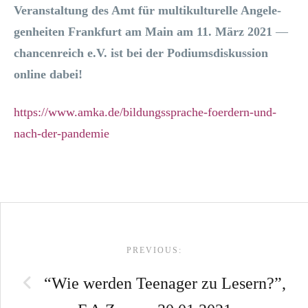
Ver­an­stal­tung des Amt für mul­ti­kul­tu­rel­le Ange­le­
gen­hei­ten Frank­furt am Main am 11. März 2021
—
chan­cen­reich e.V. ist bei der Podi­ums­dis­kus­si­on
online dabei!
https://www.amka.de/bildungssprache-foerdern-und-
nach-der-pandemie
Post
PREVIOUS:
navigation
“Wie werden Teenager zu Lesern?”,