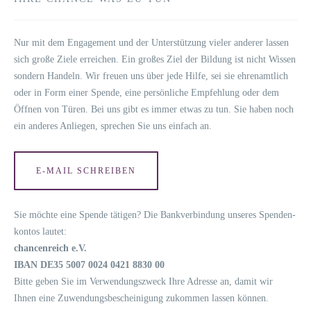
Nur mit dem Enga­ge­ment und der Unter­stüt­zung vie­ler ande­rer las­sen
sich gro­ße Zie­le errei­chen. Ein gro­ßes Ziel der Bil­dung ist nicht Wis­sen
son­dern Han­deln. Wir freu­en uns über jede Hil­fe, sei sie ehren­amt­lich
oder in Form einer Spen­de, eine per­sön­li­che Emp­feh­lung oder dem
Öff­nen von Türen. Bei uns gibt es immer etwas zu tun. Sie haben noch
ein ande­res Anlie­gen, spre­chen Sie uns ein­fach an.
E‑MAIL SCHREI­BEN
Sie möch­te eine Spen­de täti­gen? Die Bank­ver­bin­dung unse­res Spen­den­
kon­tos lautet:
chan­cen­reich e.V.
IBAN DE35 5007 0024 0421 8830 00
Bit­te geben Sie im Ver­wen­dungs­zweck Ihre Adres­se an, damit wir
Ihnen eine Zuwen­dungs­be­schei­ni­gung zukom­men las­sen können.