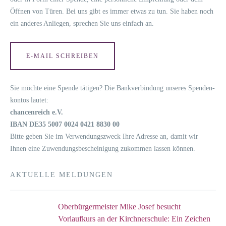
Öff­nen von Türen. Bei uns gibt es immer etwas zu tun. Sie haben noch
ein ande­res Anlie­gen, spre­chen Sie uns ein­fach an.
E‑MAIL SCHREI­BEN
Sie möch­te eine Spen­de täti­gen? Die Bank­ver­bin­dung unse­res Spen­den­
kon­tos lautet:
chan­cen­reich e.V.
IBAN DE35 5007 0024 0421 8830 00
Bit­te geben Sie im Ver­wen­dungs­zweck Ihre Adres­se an, damit wir
Ihnen eine Zuwen­dungs­be­schei­ni­gung zukom­men las­sen können.
AKTUELLE MELDUNGEN
Oberbürgermeister Mike Josef besucht
Vorlaufkurs an der Kirchnerschule: Ein Zeichen