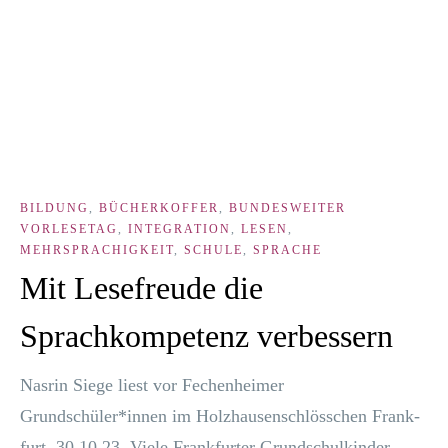
BILDUNG
,
BÜCHERKOFFER
,
BUNDESWEITER
VORLESETAG
,
INTEGRATION
,
LESEN
,
MEHRSPRACHIGKEIT
,
SCHULE
,
SPRACHE
Mit Lesefreude die
Sprachkompetenz verbessern
Nas­rin Sie­ge liest vor Fechen­hei­mer
Grundschüler*innen im Holz­hau­sen­schlöss­chen Frank­
furt, 30.10.23. Vie­le Frank­fur­ter Grund­schul­kin­der