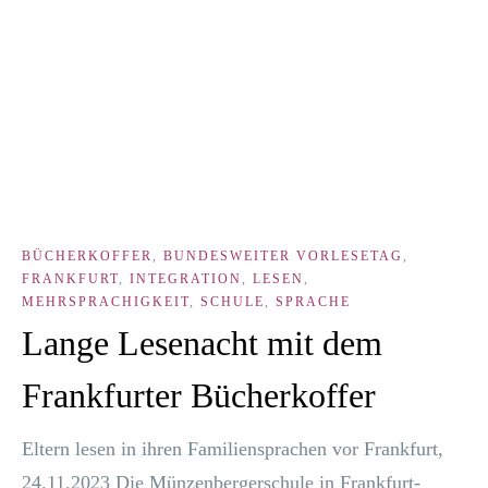
BÜCHERKOFFER
,
BUNDESWEITER VORLESETAG
,
FRANKFURT
,
INTEGRATION
,
LESEN
,
MEHRSPRACHIGKEIT
,
SCHULE
,
SPRACHE
Lange Lesenacht mit dem
Frankfurter Bücherkoffer
Eltern lesen in ihren Fami­li­en­spra­chen vor Frank­furt,
24.11.2023 Die Mün­zen­ber­ger­schu­le in Fran­k­­furt-