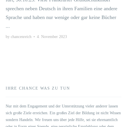
spre­chen neben Deutsch in ihren Fami­li­en eine ande­re
Spra­che und haben nur weni­ge oder gar kei­ne Bücher
...
by
chancenreich
•
4. November 2023
IHRE CHANCE WAS ZU TUN
Nur mit dem Enga­ge­ment und der Unter­stüt­zung vie­ler ande­rer las­sen
sich gro­ße Zie­le errei­chen. Ein gro­ßes Ziel der Bil­dung ist nicht Wis­sen
son­dern Han­deln. Wir freu­en uns über jede Hil­fe, sei sie ehren­amt­lich
oder in Form einer Spen­de, eine per­sön­li­che Emp­feh­lung oder dem