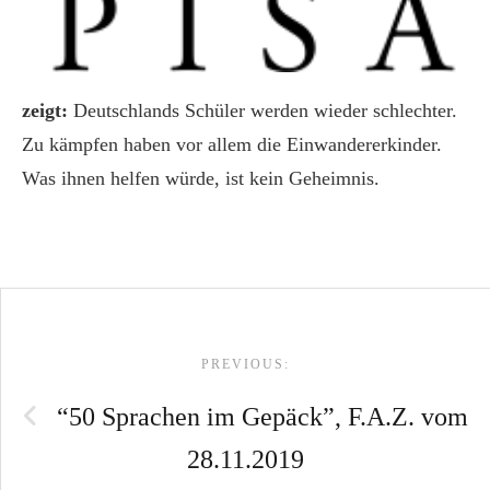
zeigt:
Deutsch­lands Schü­ler wer­den wie­der schlech­ter.
Zu kämp­fen haben vor allem die Ein­wan­de­rer­kin­der.
Was ihnen hel­fen wür­de, ist kein Geheimnis.
Post
PREVIOUS:
navigation
“50 Sprachen im Gepäck”, F.A.Z. vom
28.11.2019