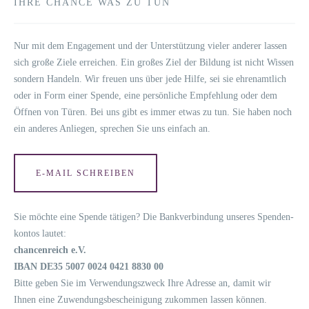
IHRE CHANCE WAS ZU TUN
Nur mit dem Enga­ge­ment und der Unter­stüt­zung vie­ler ande­rer las­sen
sich gro­ße Zie­le errei­chen. Ein gro­ßes Ziel der Bil­dung ist nicht Wis­sen
son­dern Han­deln. Wir freu­en uns über jede Hil­fe, sei sie ehren­amt­lich
oder in Form einer Spen­de, eine per­sön­li­che Emp­feh­lung oder dem
Öff­nen von Türen. Bei uns gibt es immer etwas zu tun. Sie haben noch
ein ande­res Anlie­gen, spre­chen Sie uns ein­fach an.
E‑MAIL SCHREI­BEN
Sie möch­te eine Spen­de täti­gen? Die Bank­ver­bin­dung unse­res Spen­den­
kon­tos lautet:
chan­cen­reich e.V.
IBAN DE35 5007 0024 0421 8830 00
Bit­te geben Sie im Ver­wen­dungs­zweck Ihre Adres­se an, damit wir
Ihnen eine Zuwen­dungs­be­schei­ni­gung zukom­men las­sen können.